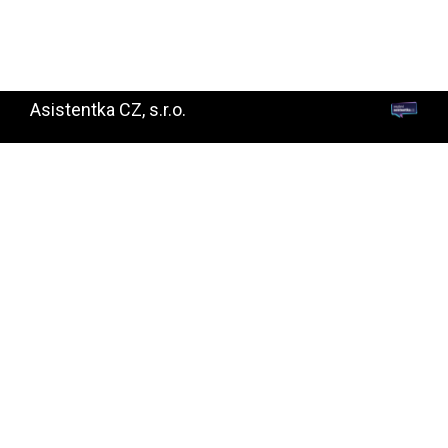
Asistentka CZ, s.r.o.
Dlouhá 199/32
412 01 Litoměřice
+420 226 259 311
info@osobniasistentka.cz
IČ: 24166570
DIČ: CZ24166570
Osobní virtuální asistentka